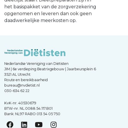
het basispakket van de zorgverzekering
opgenomen en leveren dan ook geen
daadwerkelijke meerkosten op.
Nederlandse Vereniging van Diëtisten
JIM | 6e verdieping Beatrixgebouw | Jaarbeursplein 6
3521 AL Utrecht
Route en bereikbaarheid
bureau@nvdietist.nl
030-634 62 22
KvK-nr. 40530679
BTW-nr. NL.0088.54.117.B01
Bank: NL97 RABO 013 54 05 750