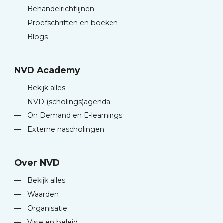
—
Behandelrichtlijnen
—
Proefschriften en boeken
—
Blogs
NVD Academy
—
Bekijk alles
—
NVD (scholings)agenda
—
On Demand en E-learnings
—
Externe nascholingen
Over NVD
—
Bekijk alles
—
Waarden
—
Organisatie
—
Visie en beleid