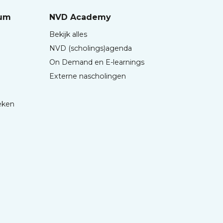
rum
NVD Academy
Bekijk alles
NVD (scholings)agenda
On Demand en E-learnings
Externe nascholingen
eken