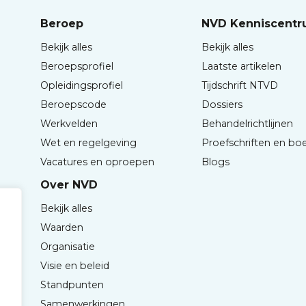
Beroep
NVD Kenniscent
Bekijk alles
Bekijk alles
Beroepsprofiel
Laatste artikelen
Opleidingsprofiel
Tijdschrift NTVD
Beroepscode
Dossiers
Werkvelden
Behandelrichtlijnen
Wet en regelgeving
Proefschriften en bo
Vacatures en oproepen
Blogs
Over NVD
Bekijk alles
Waarden
Organisatie
Visie en beleid
Standpunten
Samenwerkingen