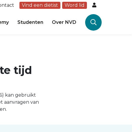
ontact
Vind een diëtist
Word lid
emy
Studenten
Over NVD
e tijd
06) kan gebruikt
et aanvragen van
en.