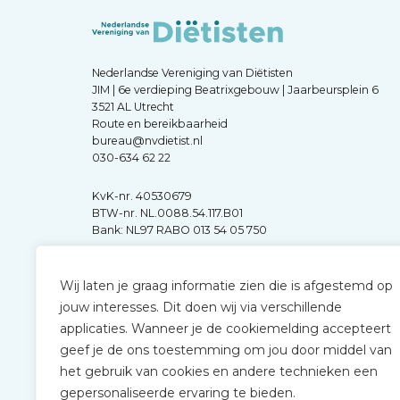
Nederlandse Vereniging van Diëtisten
JIM | 6e verdieping Beatrixgebouw | Jaarbeursplein 6
3521 AL Utrecht
Route en bereikbaarheid
bureau@nvdietist.nl
030-634 62 22
KvK-nr. 40530679
BTW-nr. NL.0088.54.117.B01
Bank: NL97 RABO 013 54 05 750
Wij laten je graag informatie zien die is afgestemd op
jouw interesses. Dit doen wij via verschillende
applicaties. Wanneer je de cookiemelding accepteert
geef je de ons toestemming om jou door middel van
het gebruik van cookies en andere technieken een
gepersonaliseerde ervaring te bieden.