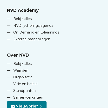
NVD Academy
—
Bekijk alles
—
NVD (scholings)agenda
—
On Demand en E-learnings
—
Externe nascholingen
Over NVD
—
Bekijk alles
—
Waarden
—
Organisatie
—
Visie en beleid
—
Standpunten
—
Samenwerkingen
Nieuwbrief