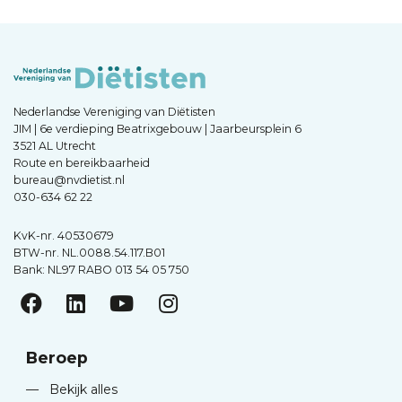
Nederlandse Vereniging van Diëtisten
JIM | 6e verdieping Beatrixgebouw | Jaarbeursplein 6
3521 AL Utrecht
Route en bereikbaarheid
bureau@nvdietist.nl
030-634 62 22
KvK-nr. 40530679
BTW-nr. NL.0088.54.117.B01
Bank: NL97 RABO 013 54 05 750
Beroep
—
Bekijk alles