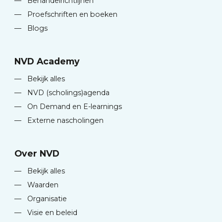
—
Behandelrichtlijnen
—
Proefschriften en boeken
—
Blogs
NVD Academy
—
Bekijk alles
—
NVD (scholings)agenda
—
On Demand en E-learnings
—
Externe nascholingen
Over NVD
—
Bekijk alles
—
Waarden
—
Organisatie
—
Visie en beleid