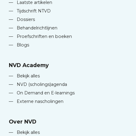
—
Laatste artikelen
—
Tijdschrift NTVD
—
Dossiers
—
Behandelrichtlijnen
—
Proefschriften en boeken
—
Blogs
NVD Academy
—
Bekijk alles
—
NVD (scholings)agenda
—
On Demand en E-learnings
—
Externe nascholingen
Over NVD
—
Bekijk alles