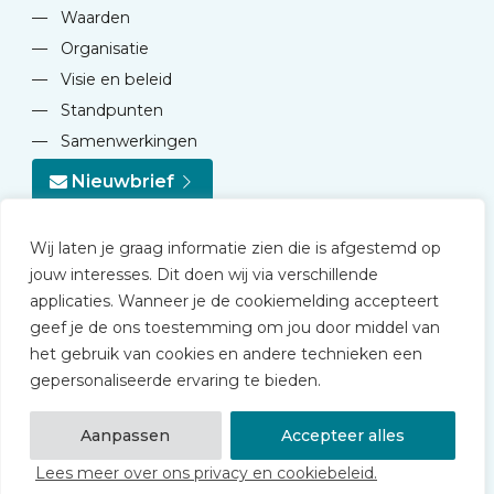
—
Waarden
—
Organisatie
—
Visie en beleid
—
Standpunten
—
Samenwerkingen
Nieuwbrief
Wij laten je graag informatie zien die is afgestemd op
jouw interesses. Dit doen wij via verschillende
applicaties. Wanneer je de cookiemelding accepteert
geef je de ons toestemming om jou door middel van
© 2026 NVD
het gebruik van cookies en andere technieken een
Privacy statement
gepersonaliseerde ervaring te bieden.
Disclaimer
Algemene voorwaarden NVD Academy
Aanpassen
Accepteer alles
Lees meer over ons privacy en cookiebeleid.