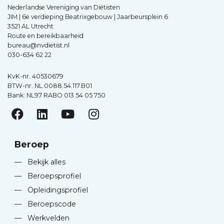
Nederlandse Vereniging van Diëtisten
JIM | 6e verdieping Beatrixgebouw | Jaarbeursplein 6
3521 AL Utrecht
Route en bereikbaarheid
bureau@nvdietist.nl
030-634 62 22
KvK-nr. 40530679
BTW-nr. NL.0088.54.117.B01
Bank: NL97 RABO 013 54 05 750
Beroep
—
Bekijk alles
—
Beroepsprofiel
—
Opleidingsprofiel
—
Beroepscode
—
Werkvelden