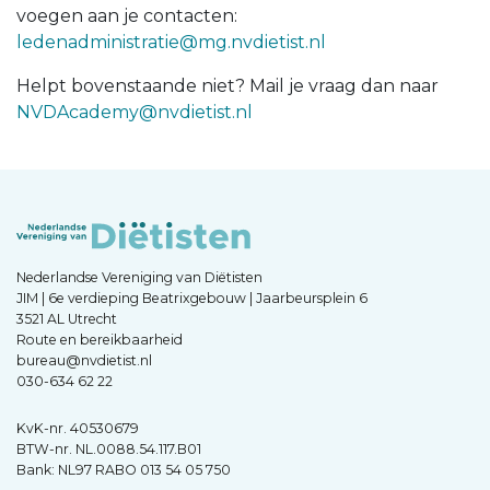
voegen aan je contacten:
ledenadministratie@mg.nvdietist.nl
Helpt bovenstaande niet? Mail je vraag dan naar
NVDAcademy@nvdietist.nl
Nederlandse Vereniging van Diëtisten
JIM | 6e verdieping Beatrixgebouw | Jaarbeursplein 6
3521 AL Utrecht
Route en bereikbaarheid
bureau@nvdietist.nl
030-634 62 22
KvK-nr. 40530679
BTW-nr. NL.0088.54.117.B01
Bank: NL97 RABO 013 54 05 750