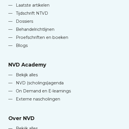
—
Laatste artikelen
—
Tijdschrift NTVD
—
Dossiers
—
Behandelrichtlijnen
—
Proefschriften en boeken
—
Blogs
NVD Academy
—
Bekijk alles
—
NVD (scholings)agenda
—
On Demand en E-learnings
—
Externe nascholingen
Over NVD
—
Bekijk alles