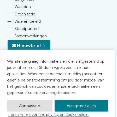
—
Waarden
—
Organisatie
—
Visie en beleid
—
Standpunten
—
Samenwerkingen
Nieuwbrief
Wij laten je graag informatie zien die is afgestemd op
jouw interesses. Dit doen wij via verschillende
applicaties. Wanneer je de cookiemelding accepteert
geef je de ons toestemming om jou door middel van
© 2026 NVD
het gebruik van cookies en andere technieken een
Privacy statement
gepersonaliseerde ervaring te bieden.
Disclaimer
Algemene voorwaarden NVD Academy
Aanpassen
Accepteer alles
Lees meer over ons privacy en cookiebeleid.