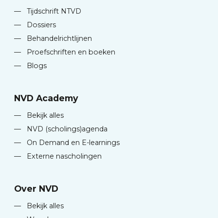
—
Tijdschrift NTVD
—
Dossiers
—
Behandelrichtlijnen
—
Proefschriften en boeken
—
Blogs
NVD Academy
—
Bekijk alles
—
NVD (scholings)agenda
—
On Demand en E-learnings
—
Externe nascholingen
Over NVD
—
Bekijk alles