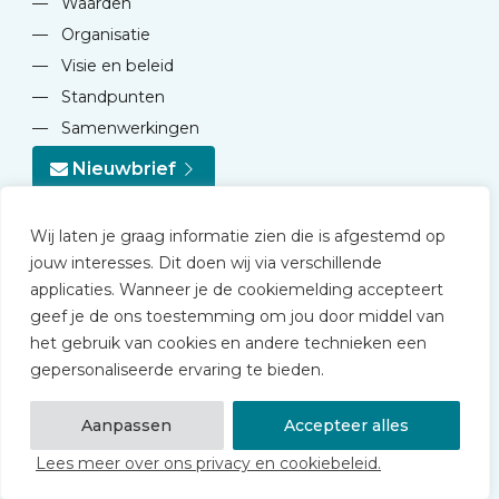
—
Waarden
—
Organisatie
—
Visie en beleid
—
Standpunten
—
Samenwerkingen
Nieuwbrief
Wij laten je graag informatie zien die is afgestemd op
jouw interesses. Dit doen wij via verschillende
applicaties. Wanneer je de cookiemelding accepteert
geef je de ons toestemming om jou door middel van
© 2026 NVD
het gebruik van cookies en andere technieken een
Privacy statement
gepersonaliseerde ervaring te bieden.
Disclaimer
Algemene voorwaarden NVD Academy
Aanpassen
Accepteer alles
Lees meer over ons privacy en cookiebeleid.