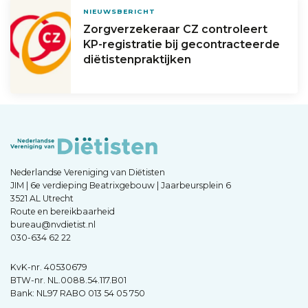
NIEUWSBERICHT
Zorgverzekeraar CZ controleert
KP-registratie bij gecontracteerde
diëtistenpraktijken
Nederlandse Vereniging van Diëtisten
JIM | 6e verdieping Beatrixgebouw | Jaarbeursplein 6
3521 AL Utrecht
Route en bereikbaarheid
bureau@nvdietist.nl
030-634 62 22
KvK-nr. 40530679
BTW-nr. NL.0088.54.117.B01
Bank: NL97 RABO 013 54 05 750