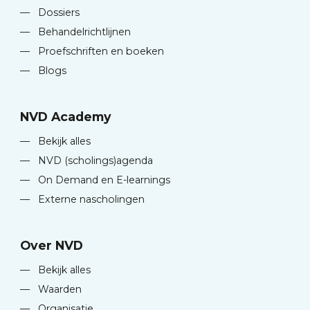
—
Dossiers
—
Behandelrichtlijnen
—
Proefschriften en boeken
—
Blogs
NVD Academy
—
Bekijk alles
—
NVD (scholings)agenda
—
On Demand en E-learnings
—
Externe nascholingen
Over NVD
—
Bekijk alles
—
Waarden
—
Organisatie