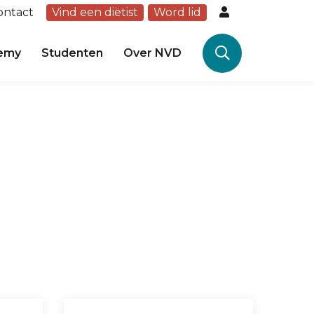
ontact
Vind een diëtist
Word lid
emy
Studenten
Over NVD