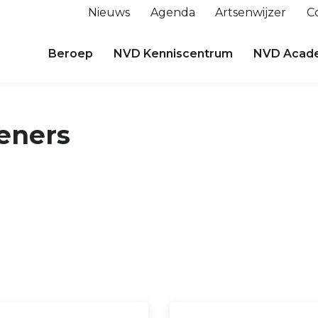
Nieuws
Agenda
Artsenwijzer
C
Beroep
NVD Kenniscentrum
NVD Acad
eners