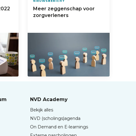
NIEUWSBERICHT
2022
Meer zeggenschap voor
zorgverleners
rum
NVD Academy
Bekijk alles
NVD (scholings)agenda
On Demand en E-learnings
Externe nascholingen