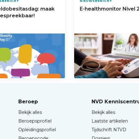
SBERICHT
NIEUWSBERICHT
ldobesitasdag: maak
E-healthmonitor Nivel 
bespreekbaar!
Beroep
NVD Kenniscent
Bekijk alles
Bekijk alles
Beroepsprofiel
Laatste artikelen
Opleidingsprofiel
Tijdschrift NTVD
Beroepscode
Dossiers