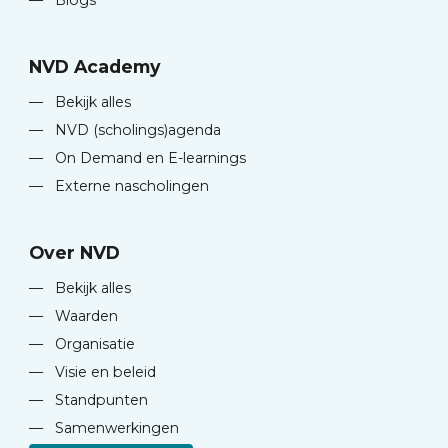
—
Blogs
NVD Academy
—
Bekijk alles
—
NVD (scholings)agenda
—
On Demand en E-learnings
—
Externe nascholingen
Over NVD
—
Bekijk alles
—
Waarden
—
Organisatie
—
Visie en beleid
—
Standpunten
—
Samenwerkingen