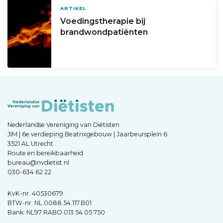
ARTIKEL
Voedingstherapie bij
brandwondpatiënten
Nederlandse Vereniging van Diëtisten
JIM | 6e verdieping Beatrixgebouw | Jaarbeursplein 6
3521 AL Utrecht
Route en bereikbaarheid
bureau@nvdietist.nl
030-634 62 22
KvK-nr. 40530679
BTW-nr. NL.0088.54.117.B01
Bank: NL97 RABO 013 54 05 750