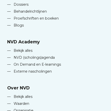
—
Dossiers
—
Behandelrichtlijnen
—
Proefschriften en boeken
—
Blogs
NVD Academy
—
Bekijk alles
—
NVD (scholings)agenda
—
On Demand en E-learnings
—
Externe nascholingen
Over NVD
—
Bekijk alles
—
Waarden
—
Organisatie