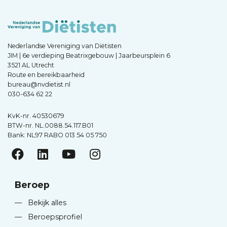
Nederlandse Vereniging van Diëtisten
JIM | 6e verdieping Beatrixgebouw | Jaarbeursplein 6
3521 AL Utrecht
Route en bereikbaarheid
bureau@nvdietist.nl
030-634 62 22
KvK-nr. 40530679
BTW-nr. NL.0088.54.117.B01
Bank: NL97 RABO 013 54 05 750
Beroep
—
Bekijk alles
—
Beroepsprofiel