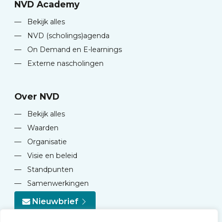
NVD Academy
—
Bekijk alles
—
NVD (scholings)agenda
—
On Demand en E-learnings
—
Externe nascholingen
Over NVD
—
Bekijk alles
—
Waarden
—
Organisatie
—
Visie en beleid
—
Standpunten
—
Samenwerkingen
Nieuwbrief