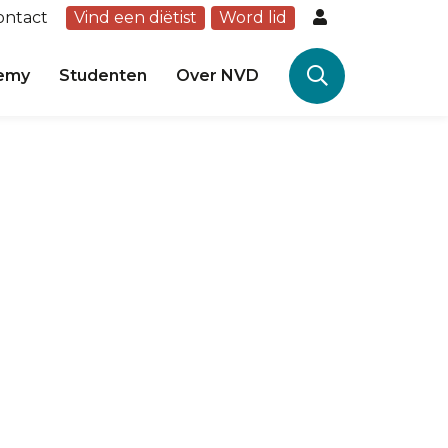
ontact
Vind een diëtist
Word lid
emy
Studenten
Over NVD