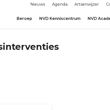
Nieuws
Agenda
Artsenwijzer
C
Beroep
NVD Kenniscentrum
NVD Acad
interventies