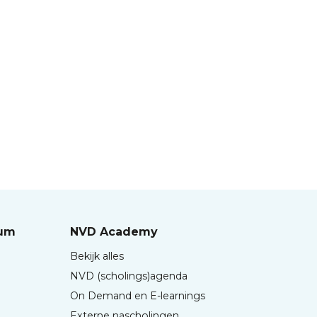
rum
NVD Academy
Bekijk alles
NVD (scholings)agenda
On Demand en E-learnings
Externe nascholingen