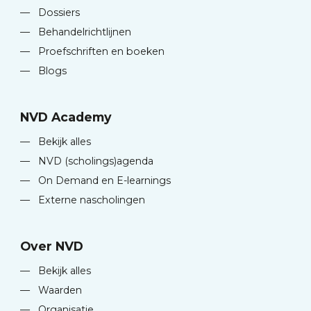
—
Dossiers
—
Behandelrichtlijnen
—
Proefschriften en boeken
—
Blogs
NVD Academy
—
Bekijk alles
—
NVD (scholings)agenda
—
On Demand en E-learnings
—
Externe nascholingen
Over NVD
—
Bekijk alles
—
Waarden
—
Organisatie