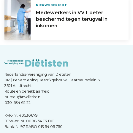
NIEUWSBERICHT
Medewerkers in VVT beter
beschermd tegen terugval in
inkomen
Nederlandse Vereniging van Diëtisten
JIM | 6e verdieping Beatrixgebouw | Jaarbeursplein 6
3521 AL Utrecht
Route en bereikbaarheid
bureau@nvdietist.nl
030-634 62 22
KvK-nr. 40530679
BTW-nr. NL.0088.54.117.B01
Bank: NL97 RABO 013 54 05 750