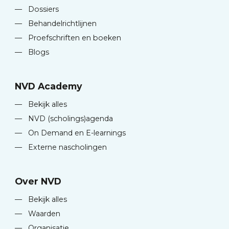
—
Dossiers
—
Behandelrichtlijnen
—
Proefschriften en boeken
—
Blogs
NVD Academy
—
Bekijk alles
—
NVD (scholings)agenda
—
On Demand en E-learnings
—
Externe nascholingen
Over NVD
—
Bekijk alles
—
Waarden
—
Organisatie