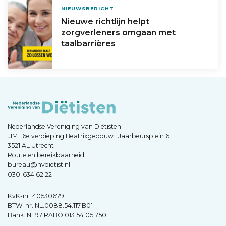
NIEUWSBERICHT
Nieuwe richtlijn helpt
zorgverleners omgaan met
taalbarrières
Nederlandse Vereniging van Diëtisten
JIM | 6e verdieping Beatrixgebouw | Jaarbeursplein 6
3521 AL Utrecht
Route en bereikbaarheid
bureau@nvdietist.nl
030-634 62 22
KvK-nr. 40530679
BTW-nr. NL.0088.54.117.B01
Bank: NL97 RABO 013 54 05 750