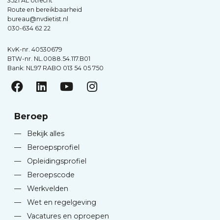
3521 AL Utrecht
Route en bereikbaarheid
bureau@nvdietist.nl
030-634 62 22
KvK-nr. 40530679
BTW-nr. NL.0088.54.117.B01
Bank: NL97 RABO 013 54 05 750
Beroep
—
Bekijk alles
—
Beroepsprofiel
—
Opleidingsprofiel
—
Beroepscode
—
Werkvelden
—
Wet en regelgeving
—
Vacatures en oproepen