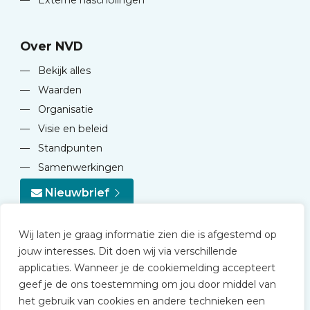
—
Externe nascholingen
Over NVD
—
Bekijk alles
—
Waarden
—
Organisatie
—
Visie en beleid
—
Standpunten
—
Samenwerkingen
Nieuwbrief
Wij laten je graag informatie zien die is afgestemd op
jouw interesses. Dit doen wij via verschillende
applicaties. Wanneer je de cookiemelding accepteert
geef je de ons toestemming om jou door middel van
© 2026 NVD
het gebruik van cookies en andere technieken een
Privacy statement