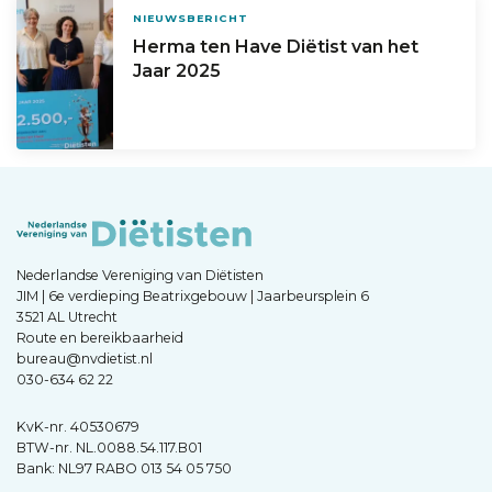
NIEUWSBERICHT
Herma ten Have Diëtist van het
Jaar 2025
Nederlandse Vereniging van Diëtisten
JIM | 6e verdieping Beatrixgebouw | Jaarbeursplein 6
3521 AL Utrecht
Route en bereikbaarheid
bureau@nvdietist.nl
030-634 62 22
KvK-nr. 40530679
BTW-nr. NL.0088.54.117.B01
Bank: NL97 RABO 013 54 05 750