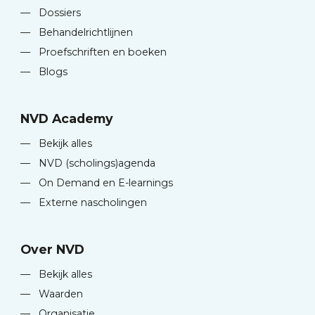
—
Dossiers
—
Behandelrichtlijnen
—
Proefschriften en boeken
—
Blogs
NVD Academy
—
Bekijk alles
—
NVD (scholings)agenda
—
On Demand en E-learnings
—
Externe nascholingen
Over NVD
—
Bekijk alles
—
Waarden
—
Organisatie