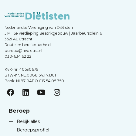
Nederlandse Vereniging van Diëtisten
JIM | 6e verdieping Beatrixgebouw | Jaarbeursplein 6
3521 AL Utrecht
Route en bereikbaarheid
bureau@nvdietist.nl
030-634 62 22
KvK-nr. 40530679
BTW-nr. NL.0088.54.117.B01
Bank: NL97 RABO 013 54 05 750
Beroep
—
Bekijk alles
—
Beroepsprofiel