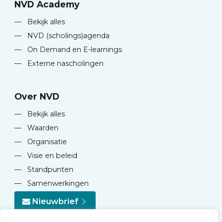
NVD Academy
—
Bekijk alles
—
NVD (scholings)agenda
—
On Demand en E-learnings
—
Externe nascholingen
Over NVD
—
Bekijk alles
—
Waarden
—
Organisatie
—
Visie en beleid
—
Standpunten
—
Samenwerkingen
Nieuwbrief