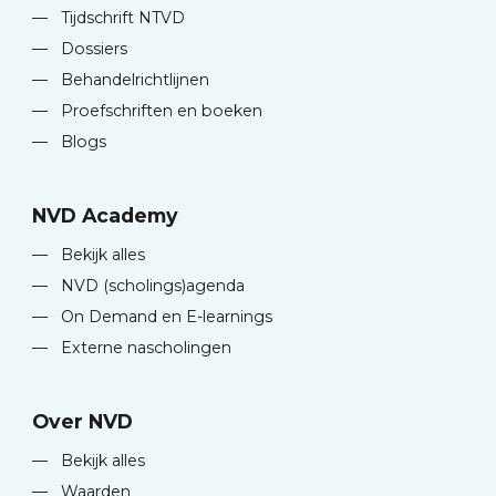
—
Tijdschrift NTVD
—
Dossiers
—
Behandelrichtlijnen
—
Proefschriften en boeken
—
Blogs
NVD Academy
—
Bekijk alles
—
NVD (scholings)agenda
—
On Demand en E-learnings
—
Externe nascholingen
Over NVD
—
Bekijk alles
—
Waarden