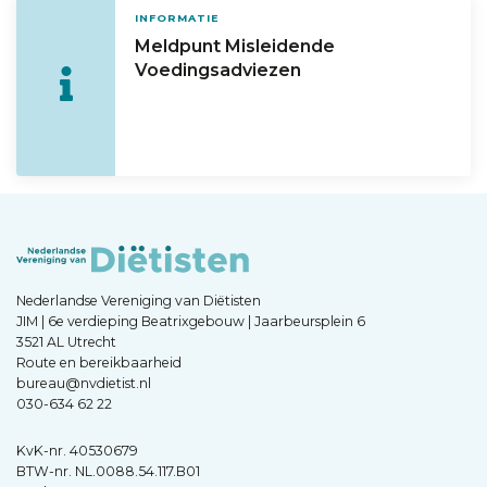
INFORMATIE
Meldpunt Misleidende
Voedingsadviezen
Nederlandse Vereniging van Diëtisten
JIM | 6e verdieping Beatrixgebouw | Jaarbeursplein 6
3521 AL Utrecht
Route en bereikbaarheid
bureau@nvdietist.nl
030-634 62 22
KvK-nr. 40530679
BTW-nr. NL.0088.54.117.B01