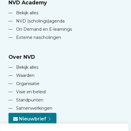
NVD Academy
—
Bekijk alles
—
NVD (scholings)agenda
—
On Demand en E-learnings
—
Externe nascholingen
Over NVD
—
Bekijk alles
—
Waarden
—
Organisatie
—
Visie en beleid
—
Standpunten
—
Samenwerkingen
Nieuwbrief