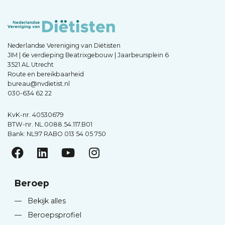
Nederlandse Vereniging van Diëtisten
JIM | 6e verdieping Beatrixgebouw | Jaarbeursplein 6
3521 AL Utrecht
Route en bereikbaarheid
bureau@nvdietist.nl
030-634 62 22
KvK-nr. 40530679
BTW-nr. NL.0088.54.117.B01
Bank: NL97 RABO 013 54 05 750
Beroep
—
Bekijk alles
—
Beroepsprofiel