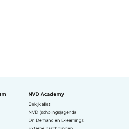
rum
NVD Academy
Bekijk alles
NVD (scholings)agenda
On Demand en E-learnings
Externe nascholingen