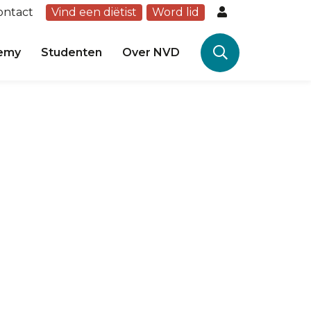
ontact
Vind een diëtist
Word lid
emy
Studenten
Over NVD