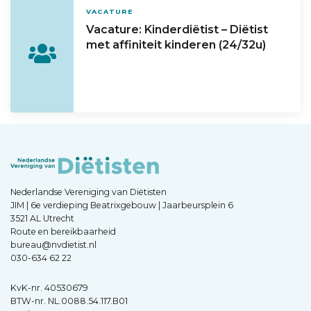
VACATURE
Vacature: Kinderdiëtist – Diëtist
met affiniteit kinderen (24/32u)
Nederlandse Vereniging van Diëtisten
JIM | 6e verdieping Beatrixgebouw | Jaarbeursplein 6
3521 AL Utrecht
Route en bereikbaarheid
bureau@nvdietist.nl
030-634 62 22
KvK-nr. 40530679
BTW-nr. NL.0088.54.117.B01