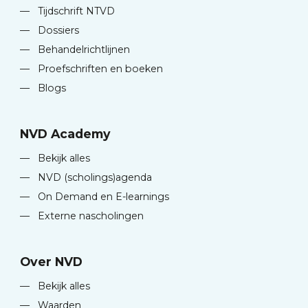
—
Tijdschrift NTVD
—
Dossiers
—
Behandelrichtlijnen
—
Proefschriften en boeken
—
Blogs
NVD Academy
—
Bekijk alles
—
NVD (scholings)agenda
—
On Demand en E-learnings
—
Externe nascholingen
Over NVD
—
Bekijk alles
—
Waarden