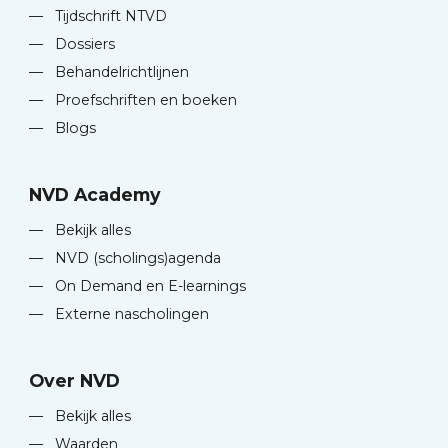
—
Tijdschrift NTVD
—
Dossiers
—
Behandelrichtlijnen
—
Proefschriften en boeken
—
Blogs
NVD Academy
—
Bekijk alles
—
NVD (scholings)agenda
—
On Demand en E-learnings
—
Externe nascholingen
Over NVD
—
Bekijk alles
—
Waarden