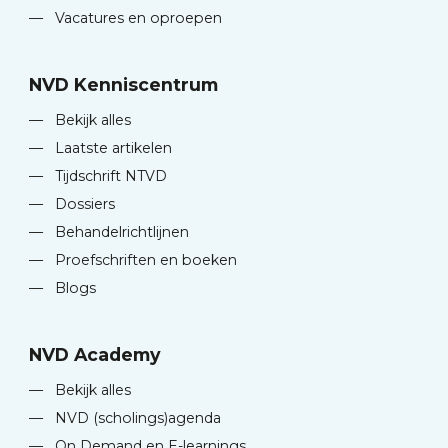
—
Vacatures en oproepen
NVD Kenniscentrum
—
Bekijk alles
—
Laatste artikelen
—
Tijdschrift NTVD
—
Dossiers
—
Behandelrichtlijnen
—
Proefschriften en boeken
—
Blogs
NVD Academy
—
Bekijk alles
—
NVD (scholings)agenda
—
On Demand en E-learnings