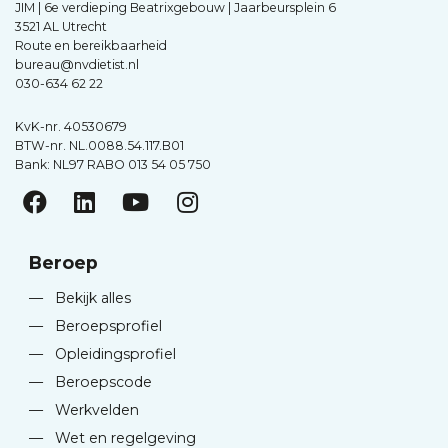
JIM | 6e verdieping Beatrixgebouw | Jaarbeursplein 6
3521 AL Utrecht
Route en bereikbaarheid
bureau@nvdietist.nl
030-634 62 22
KvK-nr. 40530679
BTW-nr. NL.0088.54.117.B01
Bank: NL97 RABO 013 54 05 750
Beroep
—
Bekijk alles
—
Beroepsprofiel
—
Opleidingsprofiel
—
Beroepscode
—
Werkvelden
—
Wet en regelgeving