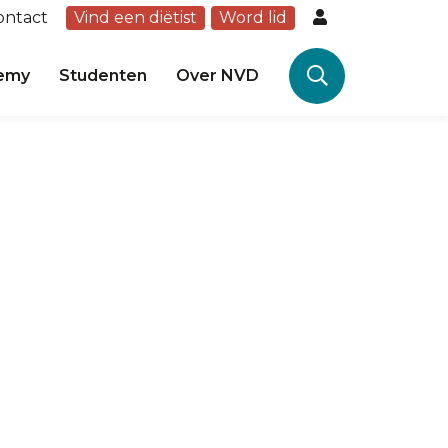
ontact
Vind een diëtist
Word lid
emy
Studenten
Over NVD