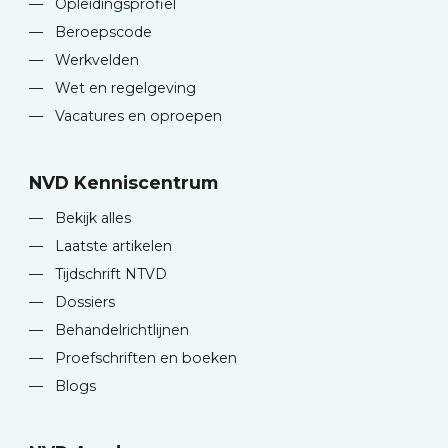
—
Opleidingsprofiel
—
Beroepscode
—
Werkvelden
—
Wet en regelgeving
—
Vacatures en oproepen
NVD Kenniscentrum
—
Bekijk alles
—
Laatste artikelen
—
Tijdschrift NTVD
—
Dossiers
—
Behandelrichtlijnen
—
Proefschriften en boeken
—
Blogs