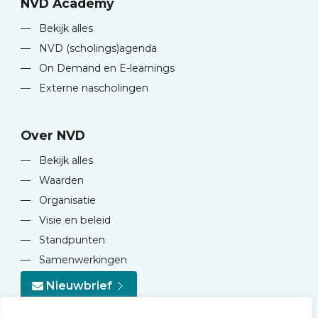
NVD Academy
—
Bekijk alles
—
NVD (scholings)agenda
—
On Demand en E-learnings
—
Externe nascholingen
Over NVD
—
Bekijk alles
—
Waarden
—
Organisatie
—
Visie en beleid
—
Standpunten
—
Samenwerkingen
Nieuwbrief