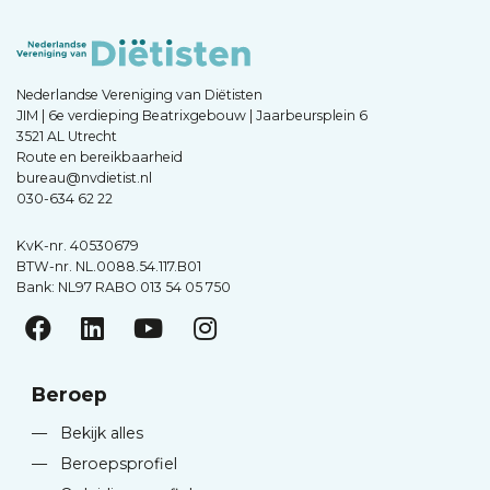
Nederlandse Vereniging van Diëtisten
JIM | 6e verdieping Beatrixgebouw | Jaarbeursplein 6
3521 AL Utrecht
Route en bereikbaarheid
bureau@nvdietist.nl
030-634 62 22
KvK-nr. 40530679
BTW-nr. NL.0088.54.117.B01
Bank: NL97 RABO 013 54 05 750
Beroep
—
Bekijk alles
—
Beroepsprofiel