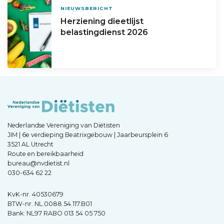
NIEUWSBERICHT
Herziening dieetlijst
belastingdienst 2026
Nederlandse Vereniging van Diëtisten
JIM | 6e verdieping Beatrixgebouw | Jaarbeursplein 6
3521 AL Utrecht
Route en bereikbaarheid
bureau@nvdietist.nl
030-634 62 22
KvK-nr. 40530679
BTW-nr. NL.0088.54.117.B01
Bank: NL97 RABO 013 54 05 750