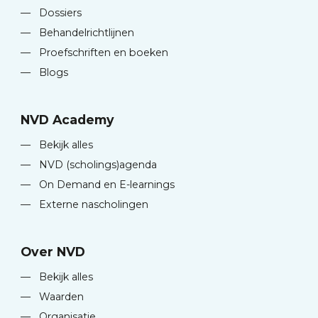
—
Dossiers
—
Behandelrichtlijnen
—
Proefschriften en boeken
—
Blogs
NVD Academy
—
Bekijk alles
—
NVD (scholings)agenda
—
On Demand en E-learnings
—
Externe nascholingen
Over NVD
—
Bekijk alles
—
Waarden
—
Organisatie