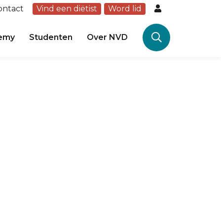
ontact
Vind een diëtist
Word lid
emy
Studenten
Over NVD