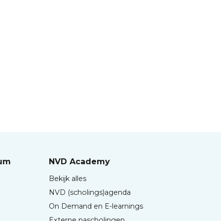
rum
NVD Academy
Bekijk alles
NVD (scholings)agenda
On Demand en E-learnings
Externe nascholingen