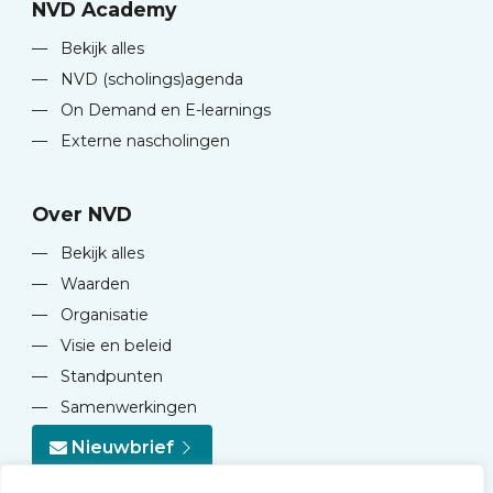
NVD Academy
—
Bekijk alles
—
NVD (scholings)agenda
—
On Demand en E-learnings
—
Externe nascholingen
Over NVD
—
Bekijk alles
—
Waarden
—
Organisatie
—
Visie en beleid
—
Standpunten
—
Samenwerkingen
Nieuwbrief