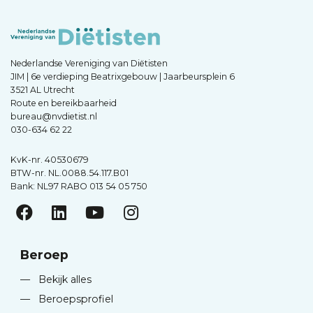
Nederlandse Vereniging van Diëtisten
JIM | 6e verdieping Beatrixgebouw | Jaarbeursplein 6
3521 AL Utrecht
Route en bereikbaarheid
bureau@nvdietist.nl
030-634 62 22
KvK-nr. 40530679
BTW-nr. NL.0088.54.117.B01
Bank: NL97 RABO 013 54 05 750
Beroep
—
Bekijk alles
—
Beroepsprofiel