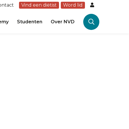
ontact
Vind een diëtist
Word lid
emy
Studenten
Over NVD