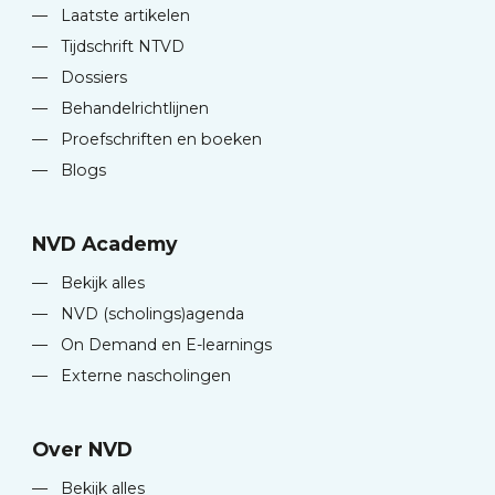
—
Laatste artikelen
—
Tijdschrift NTVD
—
Dossiers
—
Behandelrichtlijnen
—
Proefschriften en boeken
—
Blogs
NVD Academy
—
Bekijk alles
—
NVD (scholings)agenda
—
On Demand en E-learnings
—
Externe nascholingen
Over NVD
—
Bekijk alles