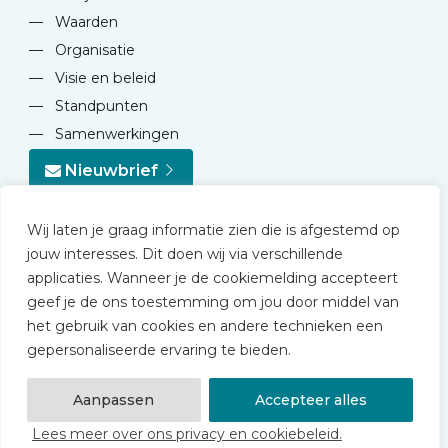
—
Waarden
—
Organisatie
—
Visie en beleid
—
Standpunten
—
Samenwerkingen
Nieuwbrief
Wij laten je graag informatie zien die is afgestemd op
jouw interesses. Dit doen wij via verschillende
applicaties. Wanneer je de cookiemelding accepteert
geef je de ons toestemming om jou door middel van
© 2026 NVD
het gebruik van cookies en andere technieken een
Privacy statement
gepersonaliseerde ervaring te bieden.
Disclaimer
Algemene voorwaarden NVD Academy
Aanpassen
Accepteer alles
Lees meer over ons privacy en cookiebeleid.