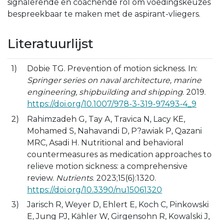
signalerende en coachende rol om voedingskeuzes
bespreekbaar te maken met de aspirant-vliegers.
Literatuurlijst
Dobie TG. Prevention of motion sickness. In:
Springer series on naval architecture, marine
engineering, shipbuilding and shipping
. 2019.
https://doi.org/10.1007/978-3-319-97493-4_9
Rahimzadeh G, Tay A, Travica N, Lacy KE,
Mohamed S, Nahavandi D, P?awiak P, Qazani
MRC, Asadi H. Nutritional and behavioral
countermeasures as medication approaches to
relieve motion sickness: a comprehensive
review.
Nutrients
. 2023;15(6):1320.
https://doi.org/10.3390/nu15061320
Jarisch R, Weyer D, Ehlert E, Koch C, Pinkowski
E, Jung PJ, Kähler W, Girgensohn R, Kowalski J,