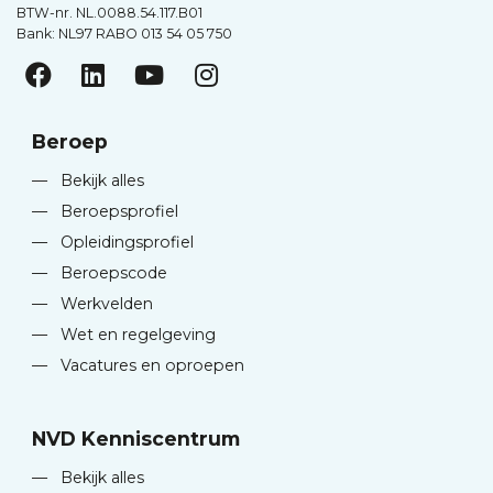
BTW-nr. NL.0088.54.117.B01
Bank: NL97 RABO 013 54 05 750
Beroep
—
Bekijk alles
—
Beroepsprofiel
—
Opleidingsprofiel
—
Beroepscode
—
Werkvelden
—
Wet en regelgeving
—
Vacatures en oproepen
NVD Kenniscentrum
—
Bekijk alles