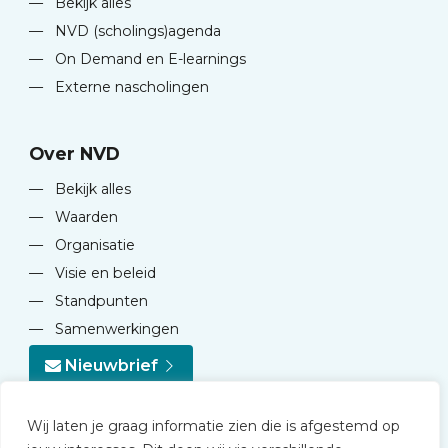
—
Bekijk alles
—
NVD (scholings)agenda
—
On Demand en E-learnings
—
Externe nascholingen
Over NVD
—
Bekijk alles
—
Waarden
—
Organisatie
—
Visie en beleid
—
Standpunten
—
Samenwerkingen
Nieuwbrief
Wij laten je graag informatie zien die is afgestemd op