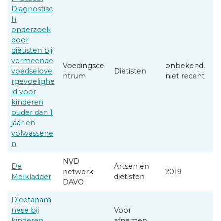
Diagnostisc
h
onderzoek
door
diëtisten bij
vermeende
Voedingsce
onbekend,
voedselove
Diëtisten
ntrum
niet recent
rgevoelighe
id voor
kinderen
ouder dan 1
jaar en
volwassene
n
NVD
De
Artsen en
netwerk
2019
Melkladder
diëtisten
DAVO
Dieetanam
nese bij
Voor
kinderen
afnemen