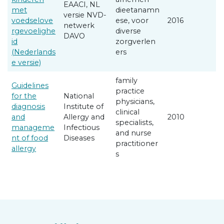
EAACI, NL
met
dieetanamn
versie NVD-
voedselove
ese, voor
2016
netwerk
rgevoelighe
diverse
DAVO
id
zorgverlen
(Nederlands
ers
e versie)
family
Guidelines
practice
for the
National
physicians,
diagnosis
Institute of
clinical
and
Allergy and
2010
specialists,
manageme
Infectious
and nurse
nt of food
Diseases
practitioner
allergy
s