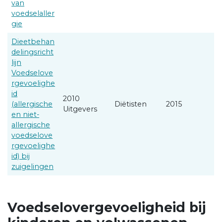
van
voedselaller
gie
Dieetbehan
delingsricht
lijn
Voedselove
rgevoelighe
id
2010
(allergische
Diëtisten
2015
Uitgevers
en niet-
allergische
voedselove
rgevoelighe
id) bij
zuigelingen
Voedselovergevoeligheid bij