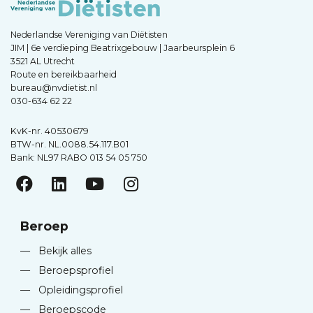
Nederlandse Vereniging van Diëtisten
JIM | 6e verdieping Beatrixgebouw | Jaarbeursplein 6
3521 AL Utrecht
Route en bereikbaarheid
bureau@nvdietist.nl
030-634 62 22
KvK-nr. 40530679
BTW-nr. NL.0088.54.117.B01
Bank: NL97 RABO 013 54 05 750
Beroep
—
Bekijk alles
—
Beroepsprofiel
—
Opleidingsprofiel
—
Beroepscode