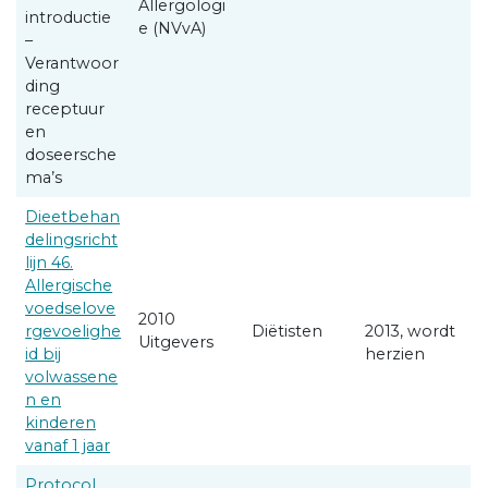
Allergologi
introductie
e (NVvA)
–
Verantwoor
ding
receptuur
en
doseersche
ma’s
Dieetbehan
delingsricht
lijn 46.
Allergische
voedselove
2010
rgevoelighe
Diëtisten
2013, wordt
Uitgevers
id bij
herzien
volwassene
n en
kinderen
vanaf 1 jaar
Protocol