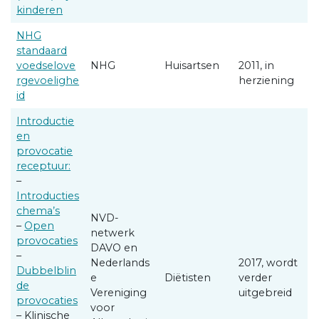
kinderen
NHG
standaard
voedselove
NHG
Huisartsen
2011, in
rgevoelighe
herziening
id
Introductie
en
provocatie
receptuur:
–
Introducties
chema’s
NVD-
–
Open
netwerk
provocaties
DAVO en
–
Nederlands
2017, wordt
Dubbelblin
e
Diëtisten
verder
de
Vereniging
uitgebreid
provocaties
voor
– Klinische