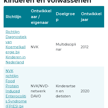
kinderen en volwassenen
Ontwikkel
Doelgroe
Ontwikkel
Richtlijn
aar /
p
jaar
eigenaar
Richtlijn
Diagnostiek
van
Multidiscipli
Koemelkall
NVK
2012
nar
ergie bij
Kinderen in
Nederland
NVK
richtlijn
Food
Protein
NVK/NVD-
Kinderartse
Induced
netwerk
n en
2020
Enterocoliti
DAVO
dietisten
s Syndrome
(FPIES) bij