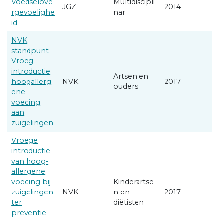
Voedselove
Multidiscipli
JGZ
2014
rgevoelighe
nar
id
NVK
standpunt
Vroeg
introductie
Artsen en
hoogallerg
NVK
2017
ouders
ene
voeding
aan
zuigelingen
Vroege
introductie
van hoog-
allergene
voeding bij
Kinderartse
zuigelingen
NVK
n en
2017
ter
diëtisten
preventie