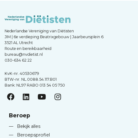
Nederlandse Vereniging van Diëtisten
JIM | 6e verdieping Beatrixgebouw | Jaarbeursplein 6
3521 AL Utrecht
Route en bereikbaarheid
bureau@nvdietist.nl
030-634 62 22
KvK-nr. 40530679
BTW-nr. NL.0088.54.117.B01
Bank: NL97 RABO 013 54 05 750
Beroep
—
Bekijk alles
—
Beroepsprofiel