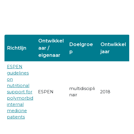
Ontwikkel
Doelgroe
Ontwikkel
Richtlijn
aar /
p
jaar
eigenaar
ESPEN
guidelines
on
nutritional
multidiscipli
support for
ESPEN
2018
nair
polymorbid
internal
medicine
patients