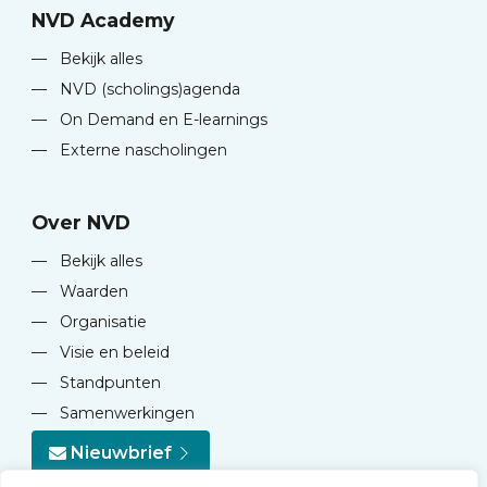
NVD Academy
—
Bekijk alles
—
NVD (scholings)agenda
—
On Demand en E-learnings
—
Externe nascholingen
Over NVD
—
Bekijk alles
—
Waarden
—
Organisatie
—
Visie en beleid
—
Standpunten
—
Samenwerkingen
Nieuwbrief