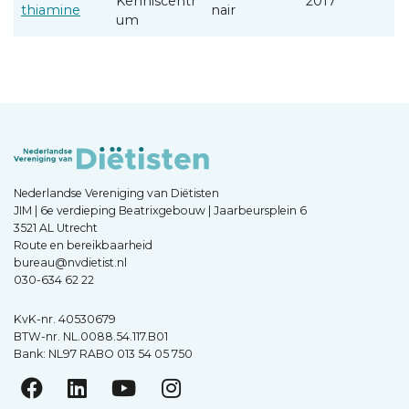
Kenniscentr
2017
thiamine
nair
um
Nederlandse Vereniging van Diëtisten
JIM | 6e verdieping Beatrixgebouw | Jaarbeursplein 6
3521 AL Utrecht
Route en bereikbaarheid
bureau@nvdietist.nl
030-634 62 22
KvK-nr. 40530679
BTW-nr. NL.0088.54.117.B01
Bank: NL97 RABO 013 54 05 750