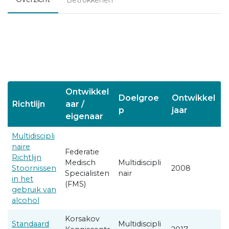
Ontwikkel
Doelgroe
Ontwikkel
Richtlijn
aar /
p
jaar
eigenaar
Multidiscipli
naire
Federatie
Richtlijn
Medisch
Multidiscipli
Stoornissen
2008
Specialisten
nair
in het
(FMS)
gebruik van
alcohol
Korsakov
Standaard
Multidiscipli