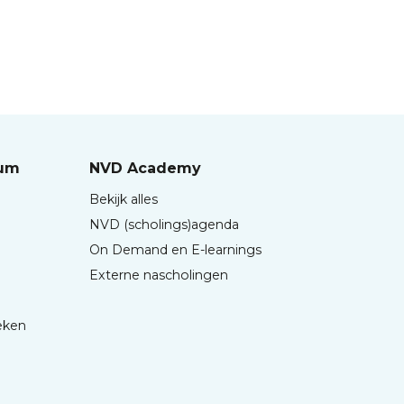
rum
NVD Academy
Bekijk alles
NVD (scholings)agenda
On Demand en E-learnings
Externe nascholingen
eken