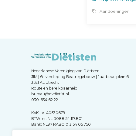
Aandoeningen
Nederlandse Vereniging van Diëtisten
JIM | 6e verdieping Beatrixgebouw | Jaarbeursplein 6
3521 AL Utrecht
Route en bereikbaarheid
bureau@nvdietist.nl
030-634 62 22
KvK-nr. 40530679
BTW-nr. NL.0088.54.117.B01
Bank: NL97 RABO 013 54 05 750