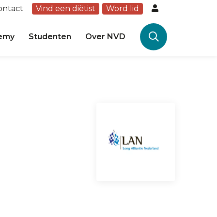
ontact
Vind een diëtist
Word lid
emy
Studenten
Over NVD