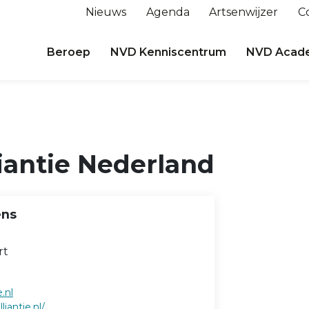
Nieuws
Agenda
Artsenwijzer
C
Beroep
NVD Kenniscentrum
NVD Acad
iantie Nederland
ens
rt
.nl
iantie.nl/