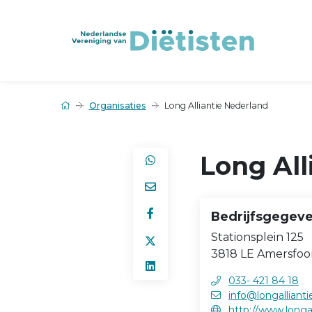
Organisaties
Long Alliantie Nederland
Long All
Bedrijfsgegev
Stationsplein 125
3818 LE Amersfoo
033- 421 84 18
info@longalliantie
http://www.longall