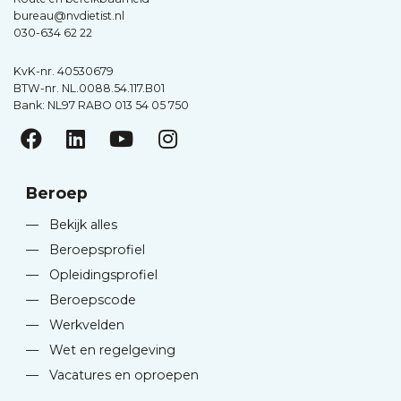
bureau@nvdietist.nl
030-634 62 22
KvK-nr. 40530679
BTW-nr. NL.0088.54.117.B01
Bank: NL97 RABO 013 54 05 750
Beroep
—
Bekijk alles
—
Beroepsprofiel
—
Opleidingsprofiel
—
Beroepscode
—
Werkvelden
—
Wet en regelgeving
—
Vacatures en oproepen