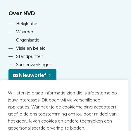
Over NVD
—
Bekijk alles
—
Waarden
—
Organisatie
—
Visie en beleid
—
Standpunten
—
Samenwerkingen
Nieuwbrief
Wij laten je graag informatie zien die is afgestemd op
jouw interesses. Dit doen wij via verschillende
applicaties. Wanneer je de cookiemelding accepteert
geef je de ons toestemming om jou door middel van
© 2026 NVD
het gebruik van cookies en andere technieken een
Privacy statement
gepersonaliseerde ervaring te bieden.
Disclaimer