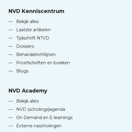
NVD Kenniscentrum
—
Bekijk alles
—
Laatste artikelen
—
Tijdschrift NTVD
—
Dossiers
—
Behandelrichtlijnen
—
Proefschriften en boeken
—
Blogs
NVD Academy
—
Bekijk alles
—
NVD (scholings)agenda
—
On Demand en E-learnings
—
Externe nascholingen