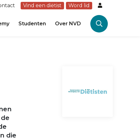
ontact
Vind een diëtist
Word lid
emy
Studenten
Over NVD
unen
 de
de
n die