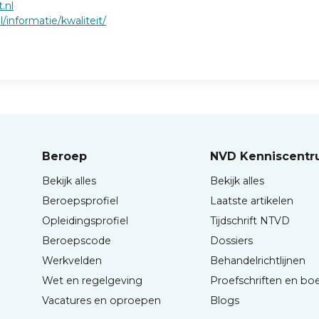
.nl
nl/informatie/kwaliteit/
Beroep
NVD Kenniscent
Bekijk alles
Bekijk alles
Beroepsprofiel
Laatste artikelen
Opleidingsprofiel
Tijdschrift NTVD
Beroepscode
Dossiers
Werkvelden
Behandelrichtlijnen
Wet en regelgeving
Proefschriften en bo
Vacatures en oproepen
Blogs