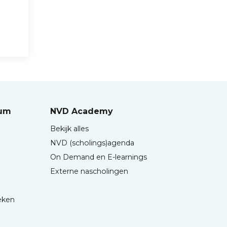
rum
NVD Academy
Bekijk alles
NVD (scholings)agenda
On Demand en E-learnings
Externe nascholingen
eken