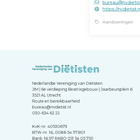
bureau@nvdietist
https://nvdietist.
Aandoeningen
Nederlandse Vereniging van Diëtisten
JIM | 6e verdieping Beatrixgebouw | Jaarbeursplein 6
3521 AL Utrecht
Route en bereikbaarheid
bureau@nvdietist.nl
030-634 62 22
KvK-nr. 40530679
BTW-nr. NL.0088.54.117.B01
Bank: NL97 RABO 013 54 05 750