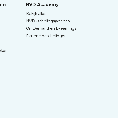
rum
NVD Academy
Bekijk alles
NVD (scholings)agenda
On Demand en E-learnings
Externe nascholingen
eken