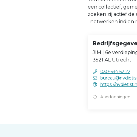
een collectief, ge
zoeken zij actief 
–netwerken indien 
Bedrijfsgegev
JIM | 6e verdiepi
3521 AL Utrecht
030-634 62 22
bureau@nvdietist
https://nvdietist.n
Aandoeningen