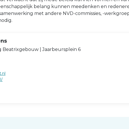
meenschappelijk belang kunnen meedenken en redener
de samenwerking met andere NVD-commissies, -werkgroe
nodig.
ens
ng Beatrixgebouw | Jaarbeursplein 6
.nl
l/