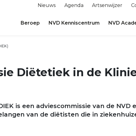
Nieuws
Agenda
Artsenwijzer
C
Beroep
NVD Kenniscentrum
NVD Acad
DIEK)
e Diëtetiek in de Klini
DIEK is een adviescommissie van de NVD 
elangen van de diëtisten die in ziekenhuiz