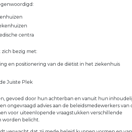
tegenwoordigd:
kenhuizen
iekenhuizen
medische centra
zich bezig met:
ing en positionering van de diëtist in het ziekenhuis
de Juiste Plek
n, gevoed door hun achterban en vanuit hun inhoudeli
d en ongevraagd advies aan de beleidsmedewerkers van 
en voor uiteenlopende vraagstukken verschillende
n worden belicht.
dt verwacht dat zij mede beleid kunnen vormen en van