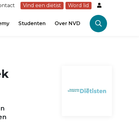
ontact
Vind een diëtist
Word lid
emy
Studenten
Over NVD
ek
en
en