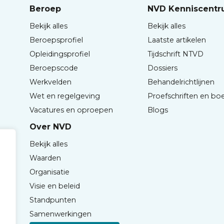
Beroep
NVD Kenniscent
Bekijk alles
Bekijk alles
Beroepsprofiel
Laatste artikelen
Opleidingsprofiel
Tijdschrift NTVD
Beroepscode
Dossiers
Werkvelden
Behandelrichtlijnen
Wet en regelgeving
Proefschriften en bo
Vacatures en oproepen
Blogs
Over NVD
Bekijk alles
Waarden
Organisatie
Visie en beleid
Standpunten
Samenwerkingen