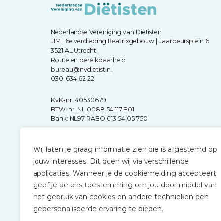
Nederlandse Vereniging van Diëtisten
JIM | 6e verdieping Beatrixgebouw | Jaarbeursplein 6
3521 AL Utrecht
Route en bereikbaarheid
bureau@nvdietist.nl
030-634 62 22
KvK-nr. 40530679
BTW-nr. NL.0088.54.117.B01
Bank: NL97 RABO 013 54 05 750
Wij laten je graag informatie zien die is afgestemd op
jouw interesses. Dit doen wij via verschillende
applicaties. Wanneer je de cookiemelding accepteert
geef je de ons toestemming om jou door middel van
het gebruik van cookies en andere technieken een
gepersonaliseerde ervaring te bieden.