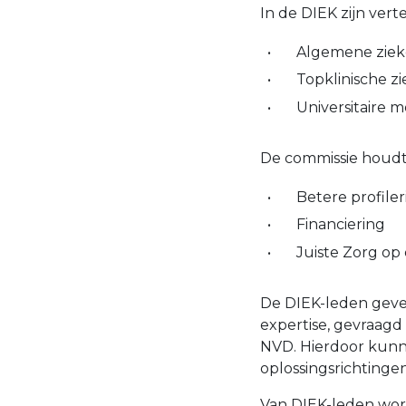
In de DIEK zijn ver
Algemene zie
Topklinische z
Universitaire 
De commissie houdt 
Betere profiler
Financiering
Juiste Zorg op 
De DIEK-leden geve
expertise, gevraag
NVD. Hierdoor kunn
oplossingsrichtinge
Van DIEK-leden wor