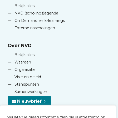
—
Bekijk alles
—
NVD (scholings)agenda
—
On Demand en E-learnings
—
Externe nascholingen
Over NVD
—
Bekijk alles
—
Waarden
—
Organisatie
—
Visie en beleid
—
Standpunten
—
Samenwerkingen
Nieuwbrief
Wij laten je graag informatie zien die is afgestemd op