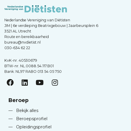
Nederlandse Vereniging van Diëtisten
JIM | 6e verdieping Beatrixgebouw | Jaarbeursplein 6
3521 AL Utrecht
Route en bereikbaarheid
bureau@nvdietist.nl
030-634 62 22
KvK-nr. 40530679
BTW-nr. NL.0088.54.117.B01
Bank: NL97 RABO 013 54 05 750
Beroep
—
Bekijk alles
—
Beroepsprofiel
—
Opleidingsprofiel