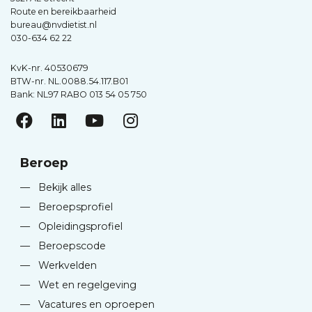
Route en bereikbaarheid
bureau@nvdietist.nl
030-634 62 22
KvK-nr. 40530679
BTW-nr. NL.0088.54.117.B01
Bank: NL97 RABO 013 54 05 750
Beroep
—
Bekijk alles
—
Beroepsprofiel
—
Opleidingsprofiel
—
Beroepscode
—
Werkvelden
—
Wet en regelgeving
—
Vacatures en oproepen