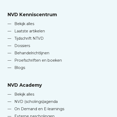
NVD Kenniscentrum
—
Bekijk alles
—
Laatste artikelen
—
Tijdschrift NTVD
—
Dossiers
—
Behandelrichtlijnen
—
Proefschriften en boeken
—
Blogs
NVD Academy
—
Bekijk alles
—
NVD (scholings)agenda
—
On Demand en E-learnings
—
Externe nascholingen