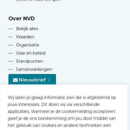
Over NVD
—
Bekijk alles
—
Waarden
—
Organisatie
—
Visie en beleid
—
Standpunten
—
Samenwerkingen
Nieuwbrief
Wij laten je graag informatie zien die is afgestemd op
jouw interesses. Dit doen wij via verschillende
applicaties. Wanneer je de cookiemelding accepteert
geef je de ons toestemming om jou door middel van
© 2026 NVD
het gebruik van cookies en andere technieken een
Privacy statement