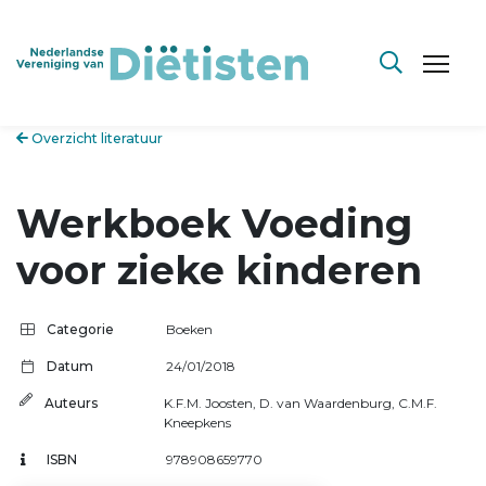
Overzicht literatuur
Werkboek Voeding
voor zieke kinderen
Categorie
Boeken
Datum
24/01/2018
Auteurs
K.F.M. Joosten
,
D. van Waardenburg
,
C.M.F.
Kneepkens
ISBN
978908659770