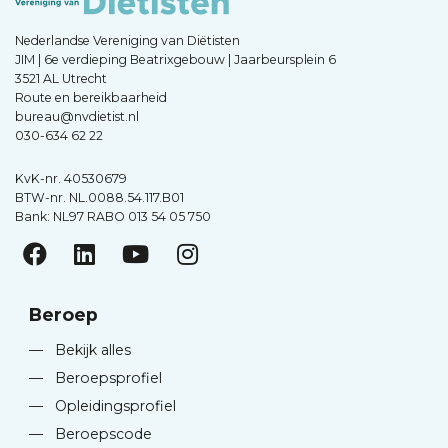
Nederlandse Vereniging van Diëtisten
JIM | 6e verdieping Beatrixgebouw | Jaarbeursplein 6
3521 AL Utrecht
Route en bereikbaarheid
bureau@nvdietist.nl
030-634 62 22
KvK-nr. 40530679
BTW-nr. NL.0088.54.117.B01
Bank: NL97 RABO 013 54 05 750
Beroep
—
Bekijk alles
—
Beroepsprofiel
—
Opleidingsprofiel
—
Beroepscode