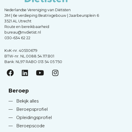
Nederlandse Vereniging van Diëtisten
JIM | 6e verdieping Beatrixgebouw | Jaarbeursplein 6
3521 AL Utrecht
Route en bereikbaarheid
bureau@nvdietist.nl
030-634 62 22
KvK-nr. 40530679
BTW-nr. NL.0088.54.117.B01
Bank: NL97 RABO 013 54 05 750
Beroep
—
Bekijk alles
—
Beroepsprofiel
—
Opleidingsprofiel
—
Beroepscode