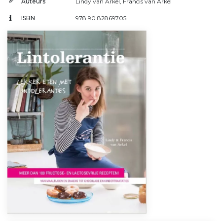
Auteurs
Lindy van Arkel
,
Francis van Arkel
ISBN
978 90 82869705