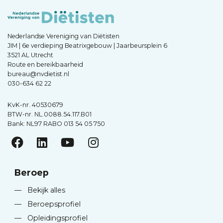
Nederlandse Vereniging van Diëtisten
JIM | 6e verdieping Beatrixgebouw | Jaarbeursplein 6
3521 AL Utrecht
Route en bereikbaarheid
bureau@nvdietist.nl
030-634 62 22
KvK-nr. 40530679
BTW-nr. NL.0088.54.117.B01
Bank: NL97 RABO 013 54 05 750
Beroep
—
Bekijk alles
—
Beroepsprofiel
—
Opleidingsprofiel