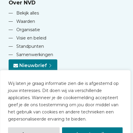
Over NVD
—
Bekijk alles
—
Waarden
—
Organisatie
—
Visie en beleid
—
Standpunten
—
Samenwerkingen
Nieuwbrief
Wij laten je graag informatie zien die is afgestemd op
jouw interesses. Dit doen wij via verschillende
applicaties. Wanneer je de cookiemelding accepteert
geef je de ons toestemming om jou door middel van
© 2026 NVD
het gebruik van cookies en andere technieken een
Privacy statement
gepersonaliseerde ervaring te bieden.
Disclaimer
Algemene voorwaarden NVD Academy