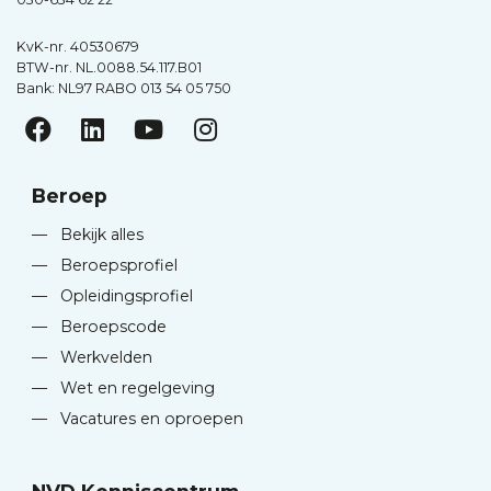
KvK-nr. 40530679
BTW-nr. NL.0088.54.117.B01
Bank: NL97 RABO 013 54 05 750
Beroep
—
Bekijk alles
—
Beroepsprofiel
—
Opleidingsprofiel
—
Beroepscode
—
Werkvelden
—
Wet en regelgeving
—
Vacatures en oproepen