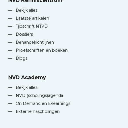
NVD Kenniscentrum
—
Bekijk alles
—
Laatste artikelen
—
Tijdschrift NTVD
—
Dossiers
—
Behandelrichtlijnen
—
Proefschriften en boeken
—
Blogs
NVD Academy
—
Bekijk alles
—
NVD (scholings)agenda
—
On Demand en E-learnings
—
Externe nascholingen