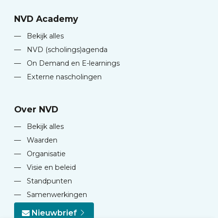
NVD Academy
—
Bekijk alles
—
NVD (scholings)agenda
—
On Demand en E-learnings
—
Externe nascholingen
Over NVD
—
Bekijk alles
—
Waarden
—
Organisatie
—
Visie en beleid
—
Standpunten
—
Samenwerkingen
Nieuwbrief