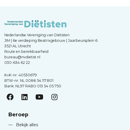
Nederlandse Vereniging van Diëtisten
JIM | 6e verdieping Beatrixgebouw | Jaarbeursplein 6
3521 AL Utrecht
Route en bereikbaarheid
bureau@nvdietist.nl
030-634 62 22
KvK-nr. 40530679
BTW-nr. NL.0088.54.117.B01
Bank: NL97 RABO 013 54 05 750
Beroep
—
Bekijk alles