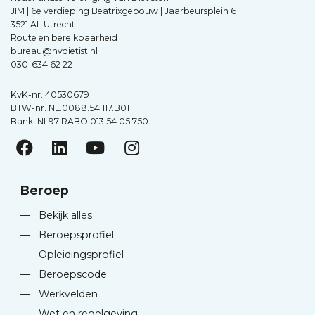
JIM | 6e verdieping Beatrixgebouw | Jaarbeursplein 6
3521 AL Utrecht
Route en bereikbaarheid
bureau@nvdietist.nl
030-634 62 22
KvK-nr. 40530679
BTW-nr. NL.0088.54.117.B01
Bank: NL97 RABO 013 54 05 750
Beroep
—
Bekijk alles
—
Beroepsprofiel
—
Opleidingsprofiel
—
Beroepscode
—
Werkvelden
—
Wet en regelgeving