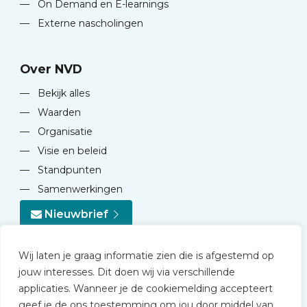
—
On Demand en E-learnings
—
Externe nascholingen
Over NVD
—
Bekijk alles
—
Waarden
—
Organisatie
—
Visie en beleid
—
Standpunten
—
Samenwerkingen
Nieuwbrief
Wij laten je graag informatie zien die is afgestemd op
jouw interesses. Dit doen wij via verschillende
applicaties. Wanneer je de cookiemelding accepteert
geef je de ons toestemming om jou door middel van