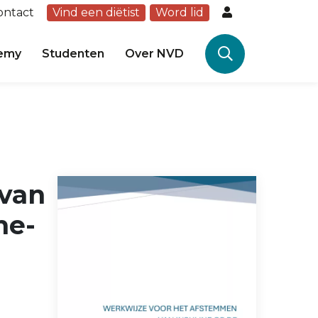
ontact
Vind een diëtist
Word lid
emy
Studenten
Over NVD
 van
me-