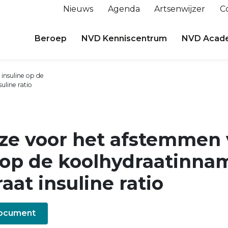
Nieuws
Agenda
Artsenwijzer
C
Beroep
NVD Kenniscentrum
NVD Acad
insuline op de
line ratio
ze voor het afstemmen
 op de koolhydraatinna
aat insuline ratio
document