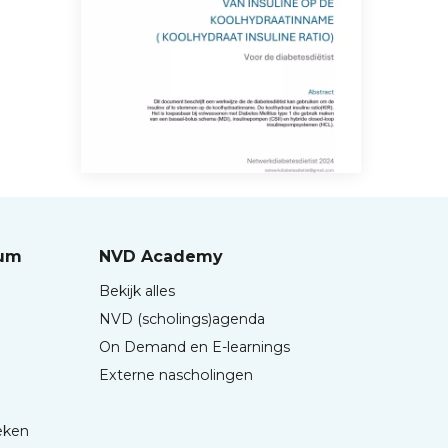
rum
NVD Academy
Bekijk alles
NVD (scholings)agenda
On Demand en E-learnings
Externe nascholingen
eken