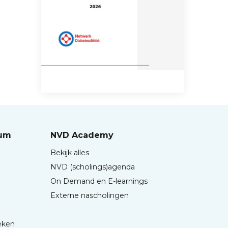
rum
NVD Academy
Bekijk alles
NVD (scholings)agenda
On Demand en E-learnings
Externe nascholingen
eken