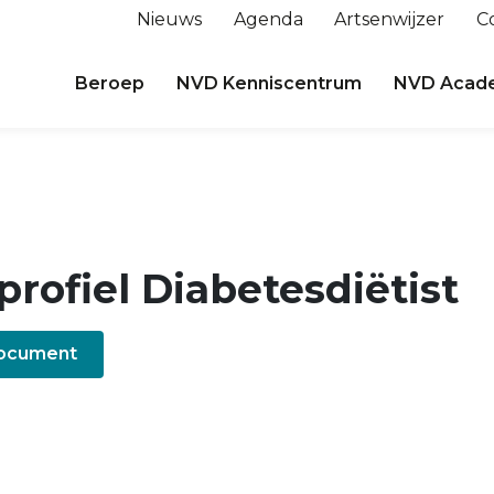
Nieuws
Agenda
Artsenwijzer
C
Beroep
NVD Kenniscentrum
NVD Acad
rofiel Diabetesdiëtist
document