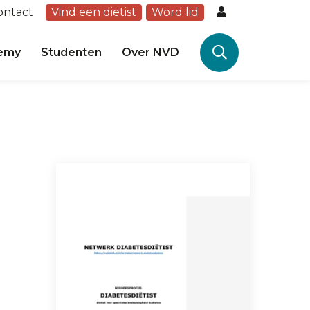
ontact
Vind een diëtist
Word lid
emy
Studenten
Over NVD